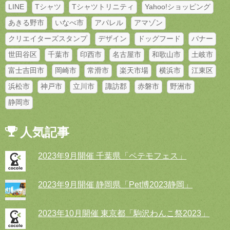
LINE
Tシャツ
Tシャツトリニティ
Yahoo!ショッピング
あきる野市
いなべ市
アパレル
アマゾン
クリエイターズスタンプ
デザイン
ドッグフード
バナー
世田谷区
千葉市
印西市
名古屋市
和歌山市
土岐市
富士吉田市
岡崎市
常滑市
楽天市場
横浜市
江東区
浜松市
神戸市
立川市
諏訪郡
赤磐市
野洲市
静岡市
人気記事
2023年9月開催 千葉県「ペテモフェス」
2023年9月開催 静岡県「Pet博2023静岡」
2023年10月開催 東京都「駒沢わんこ祭2023」