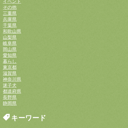
イベント
その他
三重県
兵庫県
千葉県
和歌山県
山梨県
岐阜県
岡山県
愛知県
暮らし
東京都
滋賀県
神奈川県
迷子犬
都道府県
長野県
静岡県
キーワード