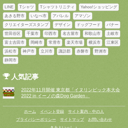
LINE
Tシャツ
Tシャツトリニティ
Yahoo!ショッピング
あきる野市
いなべ市
アパレル
アマゾン
クリエイターズスタンプ
デザイン
ドッグフード
バナー
世田谷区
千葉市
印西市
名古屋市
和歌山市
土岐市
富士吉田市
岡崎市
常滑市
楽天市場
横浜市
江東区
浜松市
神戸市
立川市
諏訪郡
赤磐市
野洲市
静岡市
人気記事
2022年11月開催 東京都「イヌリンピック本大会
2022 in イーノの森Dog Garden」
ホーム
イベント登録
サイト案内・中の人
プライバシーポリシー
サイトマップ
お問い合わせ
きみといっしょ