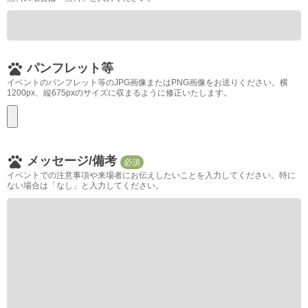
pets
パンフレット等
イベントのパンフレット等のJPG画像またはPNG画像をお送りください。横
1200px、縦675pxのサイズに収まるように修正いたします。
pets
メッセージ/備考
必須
イベントでの注意事項や来場者にお伝えしたいことを入力してください。特に
ない場合は「なし」と入力してください。